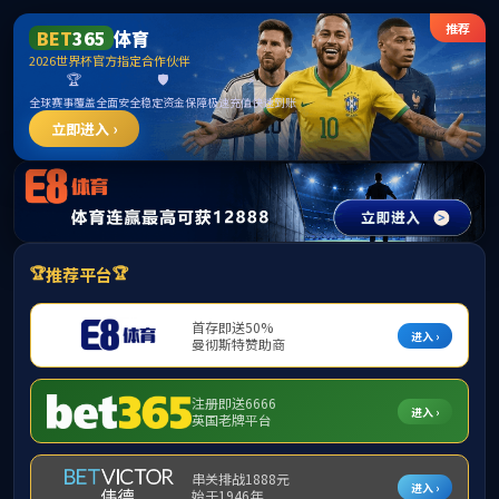
中国·365英国上市(集团)有限公司公司|官方网站
研究生工作
08-11
英国上市公司365导师介绍
2022
详情+
首页
上页
1
下页
尾页